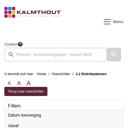
Ga naar de inhoud van deze pagina
Ga naar het zoeken
Ga naar het menu
Menu
Zoeken
U bevindt zich hier:
Home
Overzichten
2.2 Beleidsplannen
A
A
A
Terug naar overzichten
Filters
Datum toevoeging
vanaf