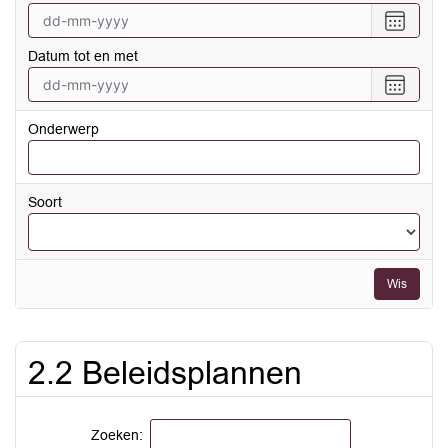
Selecte
een
Datum tot en met
datum
vanaf
Selecte
een
datum
Onderwerp
tot
en
met
Soort
Wis
2.2 Beleidsplannen
Zoeken: